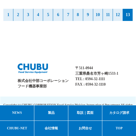
1
2
3
4
5
6
7
8
9
10
11
12
13
〒511-0944
三重県桑名市芳ヶ崎1533-1
TEL : 0594-32-1111
株式会社中部コーポレーション
FAX : 0594-32-1110
フード機器事業部
Copyright (c) CHUBU CORPORATION Food Service Division International
Department All rights
reserved.
NEWS
製品
取説｜図面
カタログ請求
CHUBU-NET
会社情報
お問合せ
TOP