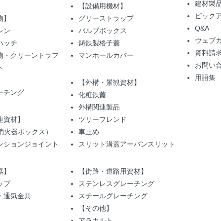
建材製
【設備用機材】
ピック
物】
グリーストラップ
Q&A
レン
バルブボックス
ウェブ
ハッチ
鋳鉄製格子蓋
資料請
物・クリーントラフ
マンホールカバー
お問い
ト
用語集
【外構・景観資材】
ーチング
化粧鉄蓋
外構関連製品
連資材】
ツリーフレンド
（消火器ボックス）
車止め
ンションジョイント
スリット溝蓋アーバンスリット
器】
【街路・道路用資材】
ップ
ステンレスグレーチング
・通気金具
スチールグレーチング
【その他】
アラカルト