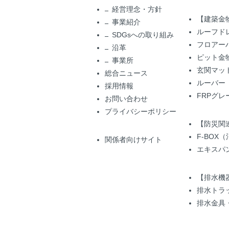
経営理念・方針
【建築金
事業紹介
ルーフド
SDGsへの取り組み
フロアー
沿革
ピット金
事業所
玄関マッ
総合ニュース
ルーバー
採用情報
FRPグレ
お問い合わせ
プライバシーポリシー
【防災関
F-BOX
関係者向けサイト
エキスパ
【排水機
排水トラ
排水金具