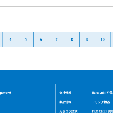
4
5
6
7
8
9
10
会社情報
Hatsuyuki 
製品情報
ドリンク機器
カタログ請求
PRO CHEF 調