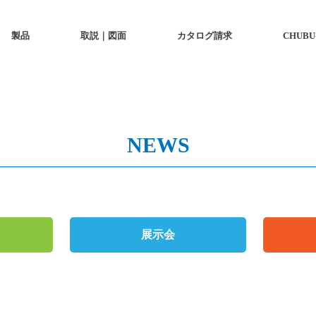
製品
製品
取説｜図面
取説｜図面
カタログ請求
カタログ請求
CHUBU
CHUBU
NEWS
展示会