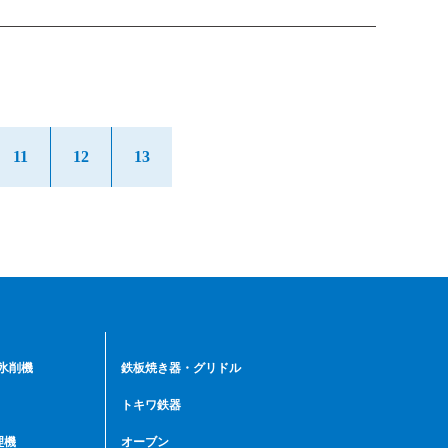
11
12
13
初雪氷削機
鉄板焼き器・グリドル
トキワ鉄器
理機
オーブン