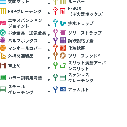
玄関マット
ルーバー
F-BOX
FRPグレーチング
（消火器ボックス）
エキスパンション
排水トラップ
ジョイント
排水金具・通気金具
グリーストラップ
バルブボックス
鋳鉄製格子蓋
マンホールカバー
化粧鉄蓋
外構関連製品
ツリーフレンド®
スリット溝蓋アーバ
車止め
ンスリット
ステンレス
カラー舗装用溝蓋
グレーチング
スチール
アラカルト
グレーチング