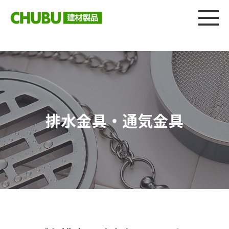
総合
CHU
製品情報
建材製品ニュース
施工事例
ウェブカタログ
排水金具・通気金具