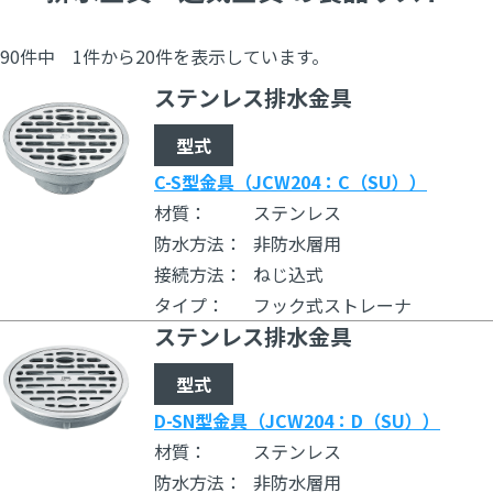
や施工条件に合わせた豊富なバリエーションをご用意。機能性
と耐久性を兼ね備えた製品群が、円滑な排水・通気システムを
90件中 1件から20件を表示しています。
支えます。
ステンレス排水金具
◇設計に役立つ豆知識
型式
・床排水金物 JCW204記号「C」と「D」の違いについて詳し
C-S型金具（JCW204：C（SU））
く解説
材質：
ステンレス
・掃除口(そうじこう)の役割について詳しく解説
防水方法：
非防水層用
・ベントキャップ・防水継手の役割について詳しく解説
接続方法：
ねじ込式
タイプ：
フック式ストレーナ
ステンレス排水金具
型式
D-SN型金具（JCW204：D（SU））
材質：
ステンレス
防水方法：
非防水層用