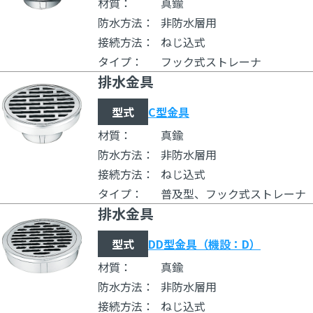
材質：
真鍮
防水方法：
非防水層用
接続方法：
ねじ込式
タイプ：
フック式ストレーナ
排水金具
型式
C型金具
材質：
真鍮
防水方法：
非防水層用
接続方法：
ねじ込式
タイプ：
普及型、フック式ストレーナ
排水金具
型式
DD型金具（機設：D）
材質：
真鍮
防水方法：
非防水層用
接続方法：
ねじ込式