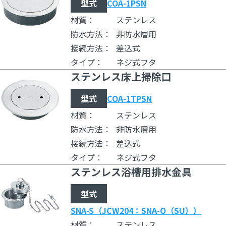
型式
COA-1PSN
材質：
ステンレス
防水方法：
非防水層用
接続方法：
差込式
タイプ：
ネジ式フタ
ステンレス床上掃除口
型式
COA-1TPSN
材質：
ステンレス
防水方法：
非防水層用
接続方法：
差込式
タイプ：
ネジ式フタ
ステンレス浴槽用排水金具
型式
SNA-S（JCW204：SNA-O（SU））
材質：
ステンレス