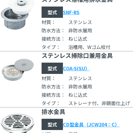
型式
SNF-RS
材質：
ステンレス
防水方法：
非防水層用
接続方法：
ねじ込式
タイプ：
浴槽用、Wゴム栓付
ステンレス掃除口兼用金具
型式
COA-S(SU）
材質：
ステンレス
防水方法：
非防水層用
接続方法：
ねじ込式
タイプ：
ストレーナ付、非鏡面仕上げ
排水金具
型式
CD型金具（JCW204：C）