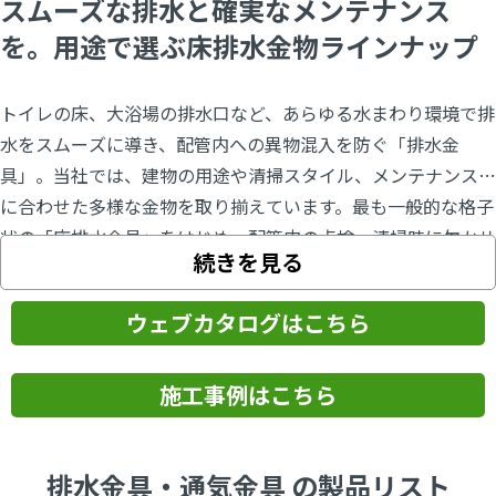
スムーズな排水と確実なメンテナンス
を。用途で選ぶ床排水金物ラインナップ
トイレの床、大浴場の排水口など、あらゆる水まわり環境で排
水をスムーズに導き、配管内への異物混入を防ぐ「排水金
具」。当社では、建物の用途や清掃スタイル、メンテナンス性
に合わせた多様な金物を取り揃えています。最も一般的な格子
状の「床排水金具」をはじめ、配管内の点検・清掃時に欠かせ
続きを見る
ない「掃除口」など、設置場所に応じた最適な形状をご提案い
たします。特に近年、オフィスビル等のトイレでは「乾式清
ウェブカタログはこちら
掃」が主流となり、日常的に水を流さない背景から、従来の排
水金具に代わって密閉性の高い掃除口を採用するケースが増え
ています。また、介護施設などで「普段は水を流さないが、緊
施工事例はこちら
急時には排水が必要」という現場には、目皿と掃除口の機能を
一台に集約した「掃除口兼用金具（掃兼ドレン）」が最適で
排水金具・通気金具 の製品リスト
す。そのほか、浴槽用の共栓や各種通気金具など、配管の種類