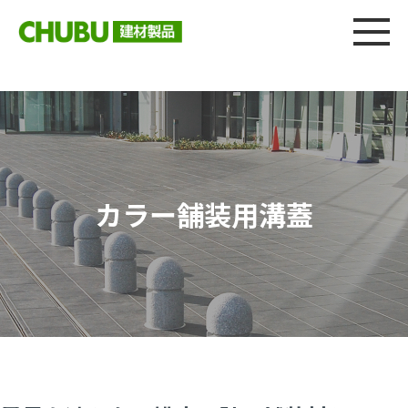
総合
CHU
製品情報
建材製品ニュース
施工事例
ウェブカタログ
カラー舗装用溝蓋