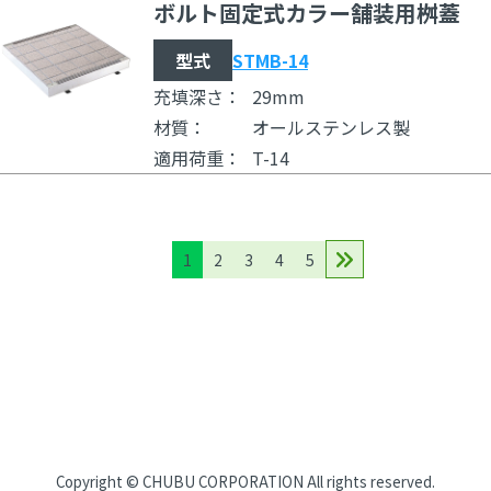
ボルト固定式カラー舗装用桝蓋
型式
STMB-14
充填深さ：
29mm
材質：
オールステンレス製
適用荷重：
T-14
1
2
3
4
5
CHUBUについて
Copyright ©
CHUBU CORPORATION
All rights reserved.