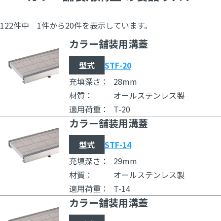
を抑える「ボルト固定式」もご用意。現場のあらゆるニーズ
に、確かな品質でお応えします。
122件中 1件から20件を表示しています。
カラー舗装用溝蓋
■主な仕上げ材と溝蓋の選定について
◇磁器タイル
型式
STF-20
厚さ10mm前後の内装用・外装用床タイル、床モザイクタイル
充填深さ：
28mm
に対応できます。→カラー舗装用をお選びください。
材質：
オールステンレス製
◇インターロッキングブロック
適用荷重：
T-20
普通ブロック・透水性ブロック・保水性ブロックの厚さ60mm
カラー舗装用溝蓋
のものに対応できます。→インターロッキングブロック用をお
型式
STF-14
選びください。
充填深さ：
29mm
材質：
オールステンレス製
適用荷重：
T-14
カラー舗装用溝蓋