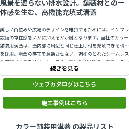
風景を遮らない排水設計。舗装材との一
体感を生む、高機能充填式溝蓋
美しい街並みや広場のデザインを維持するためには、インフラ
設備の存在感をいかに抑えるかが鍵となります。当社のカラー
舗装用溝蓋は、蓋内部に周辺と同じ仕上げ材を充填できる構造
を採用。溝蓋の存在を意識させない、調和のとれたシームレス
な空間づくりをサポートします。優れた意匠性の一方で、排水
続きを見る
機能も妥協していません。蓋の両サイドにはスリット形状の排
水口を配置し、雨水を効率的に取り込みます。露出部が最小限
ウェブカタログはこちら
であるため、歩行者が溝蓋を意識することなく、安心して通行
できるバリアフリーな足元を提供します。製品ラインナップ
は、美観と耐食性を極めた「ステンレス製」、コストパフォー
施工事例はこちら
マンスに優れた「スチール製」、そして堅牢な「ダクタイル鋳
鉄＋ステンレス目地」など、用途に合わせて選択可能です。さ
カラー舗装用溝蓋 の製品リスト
らに、舗装材の厚みに合わせたサイズ展開や、騒音・ガタツキ