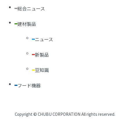
総合ニュース
建材製品
ニュース
新製品
豆知識
フード機器
CHUBUについて
Copyright ©
CHUBU CORPORATION
All rights reserved.
会社概要
経営理念・方針