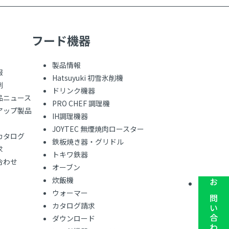
フード機器
製品情報
報
Hatsuyuki 初雪氷削機
例
ドリンク機器
品ニュース
PRO CHEF 調理機
アップ製品
IH調理機器
JOYTEC 無煙焼肉ロースター
カタログ
鉄板焼き器・グリドル
求
トキワ鉄器
合わせ
オーブン
炊飯機
お問い合わせ
ウォーマー
カタログ請求
ダウンロード