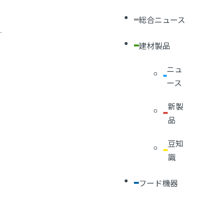
総合ニュース
建材製品
ニュ
ース
新製
品
豆知
識
フード機器