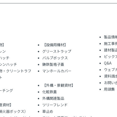
製品情
施工事
物】
【設備用機材】
建材製
レン
グリーストラップ
ピック
ハッチ
バルブボックス
Q&A
シンハッチ
鋳鉄製格子蓋
ウェブ
物・クリーントラフ
マンホールカバー
資料請
ト
お問い
【外構・景観資材】
用語集
レーチング
化粧鉄蓋
外構関連製品
連資材】
ツリーフレンド
（消火器ボックス）
車止め