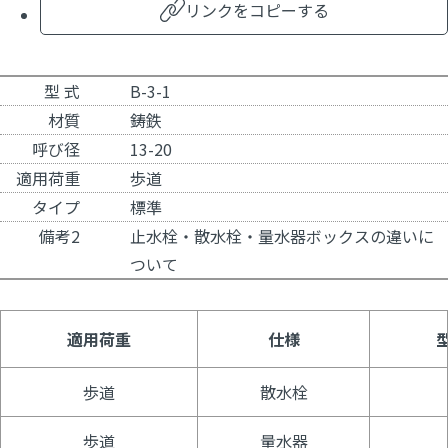
リンクをコピーする
型 式
B-3-1
材質
鋳鉄
呼び径
13-20
適用荷重
歩道
タイプ
標準
備考2
止水栓・散水栓・量水器ボックスの違いに
ついて
適用荷重
仕様
歩道
散水栓
歩道
量水器