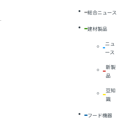
総合ニュース
建材製品
ニュ
ース
新製
品
豆知
識
フード機器