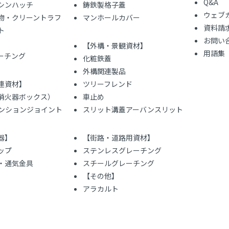
Q&A
シンハッチ
鋳鉄製格子蓋
ウェブ
物・クリーントラフ
マンホールカバー
資料請
ト
お問い
【外構・景観資材】
用語集
レーチング
化粧鉄蓋
外構関連製品
連資材】
ツリーフレンド
（消火器ボックス）
車止め
ンションジョイント
スリット溝蓋アーバンスリット
器】
【街路・道路用資材】
ップ
ステンレスグレーチング
・通気金具
スチールグレーチング
【その他】
アラカルト