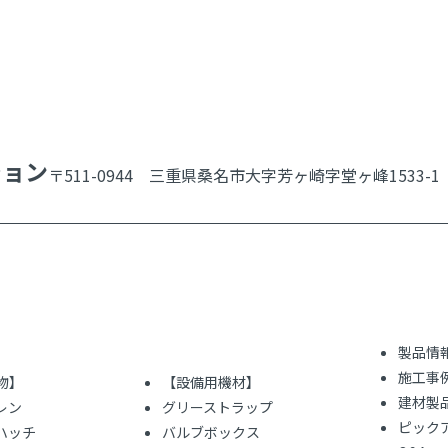
ション
〒511-0944 三重県桑名市大字芳ヶ崎字堂ヶ峰1533-1
製品情
施工事
物】
【設備用機材】
建材製
レン
グリーストラップ
ピック
ハッチ
バルブボックス