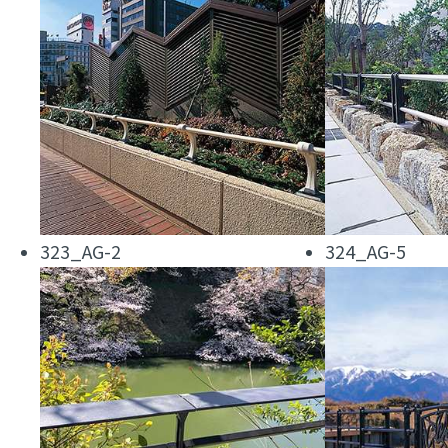
323_AG-2
324_AG-5