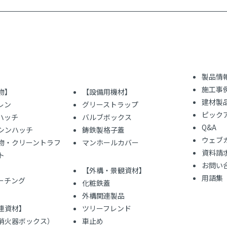
製品情
施工事
物】
【設備用機材】
建材製
レン
グリーストラップ
ピック
ハッチ
バルブボックス
Q&A
シンハッチ
鋳鉄製格子蓋
ウェブ
物・クリーントラフ
マンホールカバー
資料請
ト
お問い
【外構・景観資材】
用語集
レーチング
化粧鉄蓋
外構関連製品
連資材】
ツリーフレンド
（消火器ボックス）
車止め