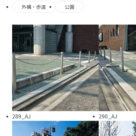
外構・歩道
公園
289_AJ
290_AJ