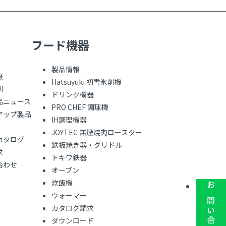
フード機器
製品情報
報
Hatsuyuki 初雪氷削機
例
ドリンク機器
品ニュース
PRO CHEF 調理機
アップ製品
IH調理機器
JOYTEC 無煙焼肉ロースター
カタログ
鉄板焼き器・グリドル
求
トキワ鉄器
合わせ
オーブン
炊飯機
お問い合わせ
ウォーマー
カタログ請求
ダウンロード