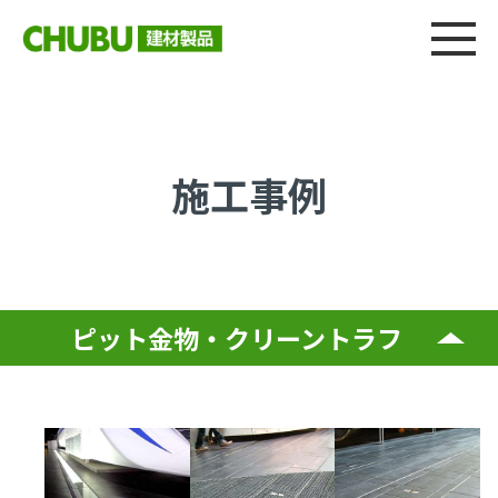
総合
CHU
製品情報
建材製品ニュース
施工事例
ウェブカタログ
施工事例
ピット金物・クリーントラフ
建物内部-床
浴室・トイレ・プール