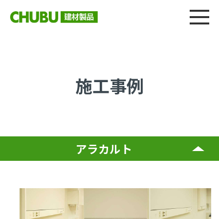
総合
CHU
製品情報
建材製品ニュース
施工事例
ウェブカタログ
施工事例
アラカルト
建物内部-壁