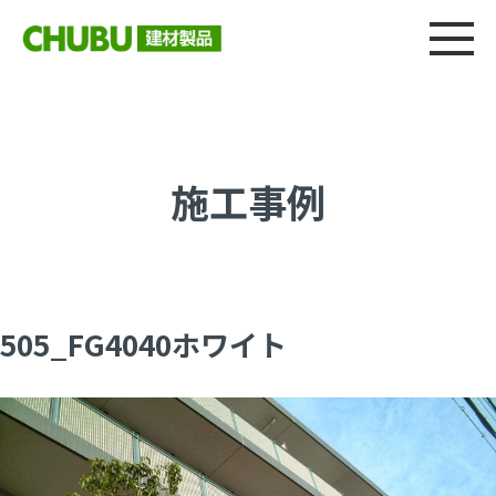
総合
CHU
製品情報
建材製品ニュース
施工事例
ウェブカタログ
施工事例
505_FG4040ホワイト