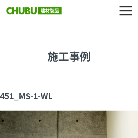
総合
CHU
製品情報
建材製品ニュース
施工事例
ウェブカタログ
施工事例
451_MS-1-WL