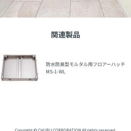
関連製品
防水防臭型モルタル用フロアーハッチ
MS-1-WL
CHUBUについて
Copyright ©
CHUBU CORPORATION
All rights reserved.