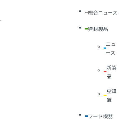
総合ニュース
建材製品
ニュ
ース
新製
品
豆知
識
フード機器