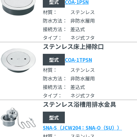
型式
COA-1PSN
材質：
ステンレス
防水方法：
非防水層用
接続方法：
差込式
タイプ：
ネジ式フタ
ステンレス床上掃除口
型式
COA-1TPSN
材質：
ステンレス
防水方法：
非防水層用
接続方法：
差込式
タイプ：
ネジ式フタ
ステンレス浴槽用排水金具
型式
SNA-S（JCW204：SNA-O（SU））
材質：
ステンレス