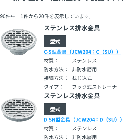
や施工条件に合わせた豊富なバリエーションをご用意。機能性
と耐久性を兼ね備えた製品群が、円滑な排水・通気システムを
90件中 1件から20件を表示しています。
支えます。
ステンレス排水金具
◇設計に役立つ豆知識
型式
・床排水金物 JCW204記号「C」と「D」の違いについて詳し
C-S型金具（JCW204：C（SU））
く解説
材質：
ステンレス
・掃除口(そうじこう)の役割について詳しく解説
防水方法：
非防水層用
・ベントキャップ・防水継手の役割について詳しく解説
接続方法：
ねじ込式
タイプ：
フック式ストレーナ
ステンレス排水金具
型式
D-SN型金具（JCW204：D（SU））
材質：
ステンレス
防水方法：
非防水層用