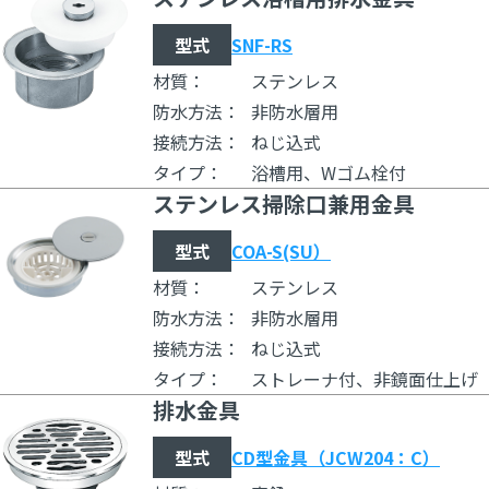
型式
SNF-RS
材質：
ステンレス
防水方法：
非防水層用
接続方法：
ねじ込式
タイプ：
浴槽用、Wゴム栓付
ステンレス掃除口兼用金具
型式
COA-S(SU）
材質：
ステンレス
防水方法：
非防水層用
接続方法：
ねじ込式
タイプ：
ストレーナ付、非鏡面仕上げ
排水金具
型式
CD型金具（JCW204：C）