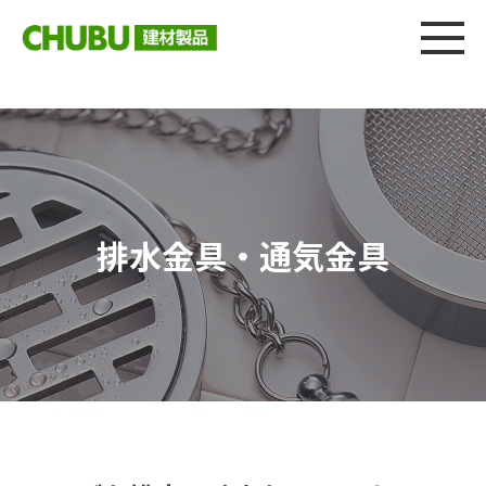
総合
CHU
製品情報
建材製品ニュース
施工事例
ウェブカタログ
排水金具・通気金具