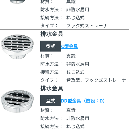
材質：
真鍮
防水方法：
非防水層用
接続方法：
ねじ込式
タイプ：
フック式ストレーナ
排水金具
型式
C型金具
材質：
真鍮
防水方法：
非防水層用
接続方法：
ねじ込式
タイプ：
普及型、フック式ストレーナ
排水金具
型式
DD型金具（機設：D）
材質：
真鍮
防水方法：
非防水層用
接続方法：
ねじ込式