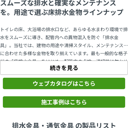
スムーズな排水と確実なメンテナンス
を。用途で選ぶ床排水金物ラインナップ
トイレの床、大浴場の排水口など、あらゆる水まわり環境で排
水をスムーズに導き、配管内への異物混入を防ぐ「排水金
具」。当社では、建物の用途や清掃スタイル、メンテナンス性
に合わせた多様な金物を取り揃えています。最も一般的な格子
状の「床排水金具」をはじめ、配管内の点検・清掃時に欠かせ
続きを見る
ない「掃除口」など、設置場所に応じた最適な形状をご提案い
たします。特に近年、オフィスビル等のトイレでは「乾式清
ウェブカタログはこちら
掃」が主流となり、日常的に水を流さない背景から、従来の排
水金具に代わって密閉性の高い掃除口を採用するケースが増え
ています。また、介護施設などで「普段は水を流さないが、緊
施工事例はこちら
急時には排水が必要」という現場には、目皿と掃除口の機能を
一台に集約した「掃除口兼用金具（掃兼ドレン）」が最適で
排水金具・通気金具 の製品リスト
す。そのほか、浴槽用の共栓や各種通気金具など、配管の種類