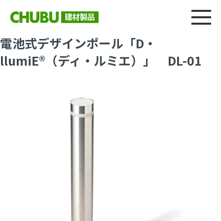
総合
CHU
製品情報
建材製品ニュース
施工事例
ウェブカタログ
電池式デザインポール「D・
llumiE®（ディ・ルミエ）」 DL-01