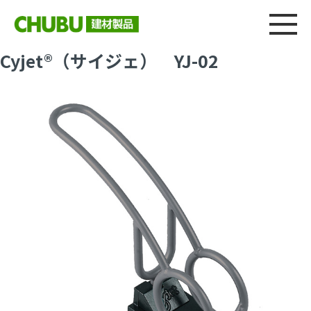
総合
CHU
製品情報
建材製品ニュース
施工事例
ウェブカタログ
Cyjet®（サイジェ） YJ-02