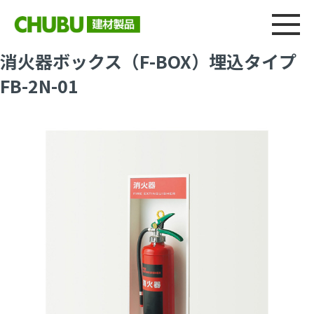
総合
CHU
製品情報
建材製品ニュース
施工事例
ウェブカタログ
消火器ボックス（F-BOX）埋込タイプ
FB-2N-01