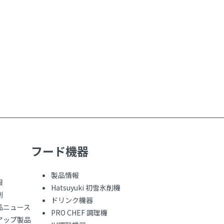
フード機器
製品情報
報
Hatsuyuki 初雪氷削機
例
ドリンク機器
品ニュース
PRO CHEF 調理機
アップ製品