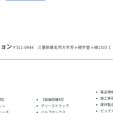
ション
〒511-0944 三重県桑名市大字芳ヶ崎字堂ヶ峰1533-1
製品情
施工事
物】
【設備用機材】
建材製
レン
グリーストラップ
ピック
ハッチ
バルブボックス