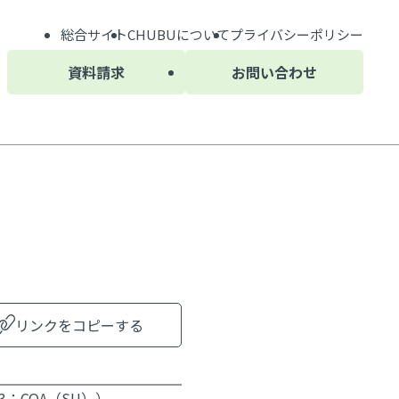
総合サイト
CHUBU
について
プライバシーポリシー
資料請求
お問い合わせ
リンクをコピーする
03：COA（SU））