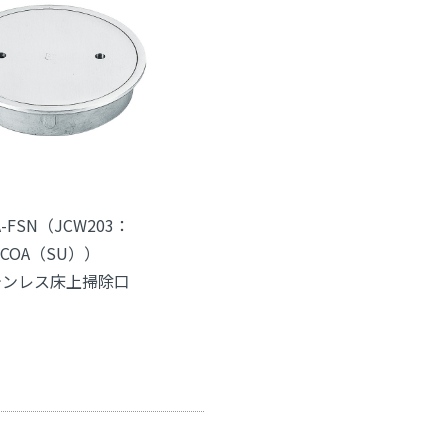
A-FSN（JCW203：
COA（SU））
テンレス床上掃除口