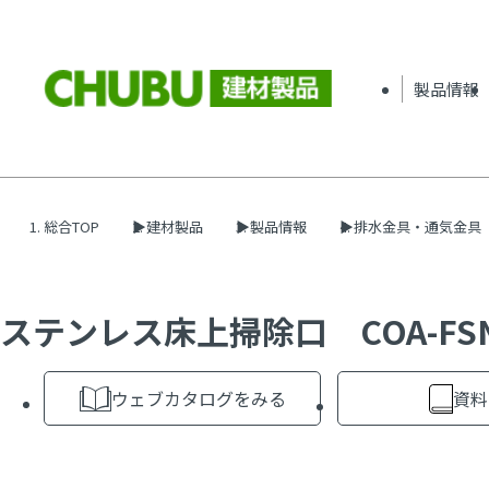
製品情報
総合TOP
建材製品
製品情報
排水金具・通気金具
ステンレス床上掃除口 COA-FSN
ウェブカタログをみる
資料