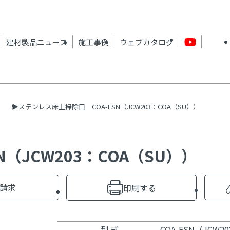
建材製品ニュース
施工事例
ウェブカタログ
ステンレス床上掃除口 COA-FSN（JCW203：COA（SU））
（JCW203：COA（SU））
請求
印刷する
型 式
COA-FSN（JCW2