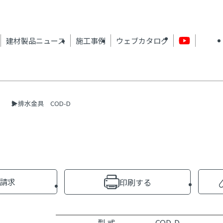
建材製品ニュース
施工事例
ウェブカタログ
排水金具 COD-D
請求
印刷する
型 式
COD-D