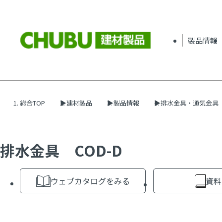
製品情報
総合TOP
建材製品
製品情報
排水金具・通気金具
排水金具 COD-D
ウェブカタログをみる
資料