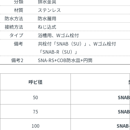
分類
排水金具
材質
ステンレス
防水方法
防水層用
接続方法
ねじ込式
タイプ
浴槽用、Wゴム栓付
備考
共栓付「SNAB（SU）」
、
Wゴム栓付
「SNAB-R（SU）」
備考2
SNA-RS
+
COB防水皿
+
円筒
呼ビ径
50
SNAB
75
SNAB
100
SNAB