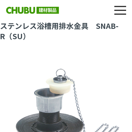
総合
CHU
製品情報
建材製品ニュース
施工事例
ウェブカタログ
ステンレス浴槽用排水金具 SNAB-
R（SU）