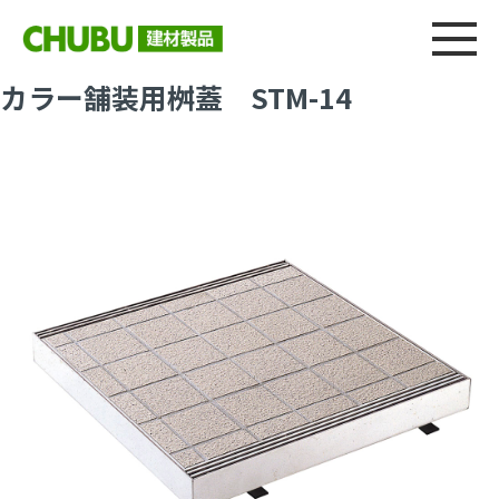
総合
CHU
製品情報
建材製品ニュース
施工事例
ウェブカタログ
カラー舗装用桝蓋 STM-14