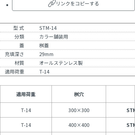
リンクをコピーする
型 式
STM-14
分類
カラー舗装用
蓋
桝蓋
充填深さ
29mm
材質
オールステンレス製
適用荷重
T-14
適用荷重
桝穴
T-14
300×300
STM
T-14
400×400
STM