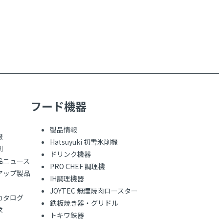
フード機器
製品情報
報
Hatsuyuki 初雪氷削機
例
ドリンク機器
品ニュース
PRO CHEF 調理機
アップ製品
IH調理機器
JOYTEC 無煙焼肉ロースター
カタログ
鉄板焼き器・グリドル
求
トキワ鉄器