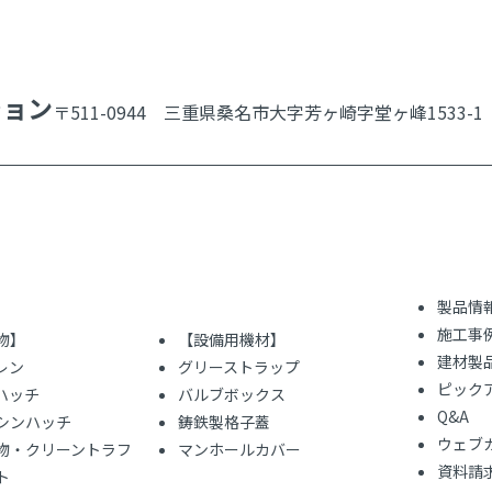
ション
〒511-0944 三重県桑名市大字芳ヶ崎字堂ヶ峰1533-1
製品情
施工事
物】
【設備用機材】
建材製
レン
グリーストラップ
ピック
ハッチ
バルブボックス
Q&A
シンハッチ
鋳鉄製格子蓋
ウェブ
物・クリーントラフ
マンホールカバー
資料請
ト