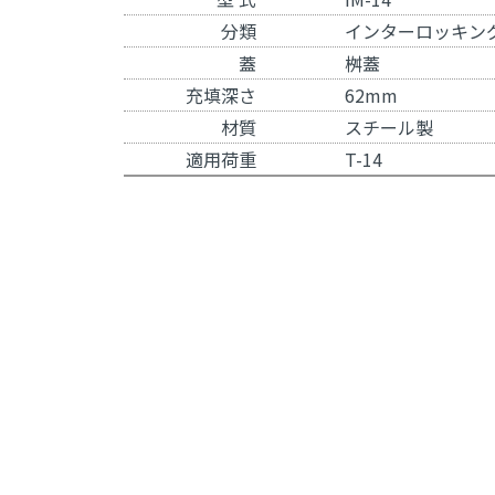
分類
インターロッキン
蓋
桝蓋
充填深さ
62mm
材質
スチール製
適用荷重
T-14