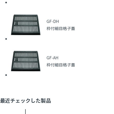
GF-DH
枠付細目格子蓋
GF-AH
枠付細目格子蓋
最近チェックした製品