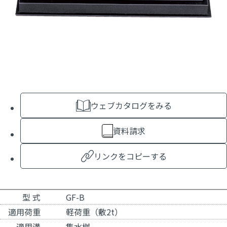
ウェブカタログをみる
資料請求
リンクをコピーする
型 式
GF-B
適用荷重
軽荷重（敷2t）
適用溝
集水桝