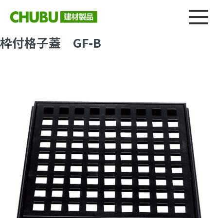
総合
CHU
製品情報
建材製品ニュース
施工事例
ウェブカタログ
枠付格子蓋 GF-B