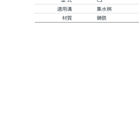
適用溝
集水桝
材質
鋳鉄