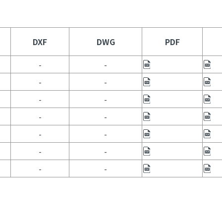
DXF
DWG
PDF
-
-
-
-
-
-
-
-
-
-
-
-
-
-