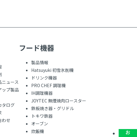
フード機器
製品情報
報
Hatsuyuki 初雪氷削機
例
ドリンク機器
品ニュース
PRO CHEF 調理機
アップ製品
IH調理機器
JOYTEC 無煙焼肉ロースター
カタログ
鉄板焼き器・グリドル
求
トキワ鉄器
合わせ
オーブン
炊飯機