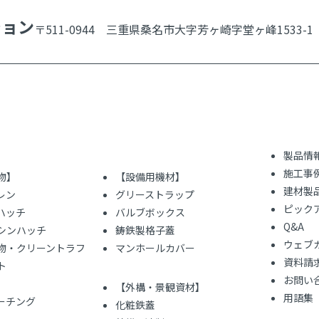
ション
〒511-0944 三重県桑名市大字芳ヶ崎字堂ヶ峰1533-1
製品情
施工事
物】
【設備用機材】
建材製
レン
グリーストラップ
ピック
ハッチ
バルブボックス
Q&A
シンハッチ
鋳鉄製格子蓋
ウェブ
物・クリーントラフ
マンホールカバー
資料請
ト
お問い
【外構・景観資材】
用語集
レーチング
化粧鉄蓋