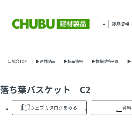
製品情報
総合TOP
建材製品
製品情報
鋳鉄製格子蓋
落ち葉バスケット C2
ウェブカタログをみる
資料