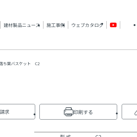
建材製品ニュース
施工事例
ウェブカタログ
落ち葉バスケット C2
請求
印刷する
型 式
C2