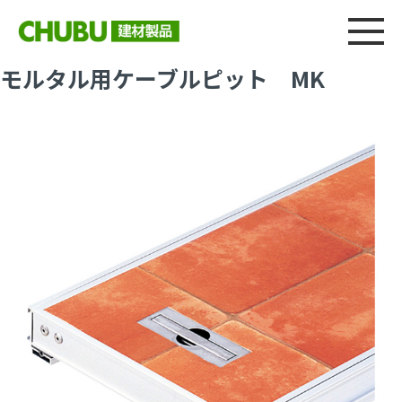
総合
CHU
製品情報
建材製品ニュース
施工事例
ウェブカタログ
モルタル用ケーブルピット MK