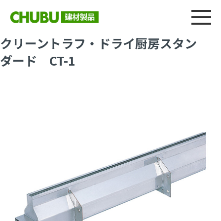
総合
CHU
製品情報
建材製品ニュース
施工事例
ウェブカタログ
クリーントラフ・ドライ厨房スタン
ダード CT-1