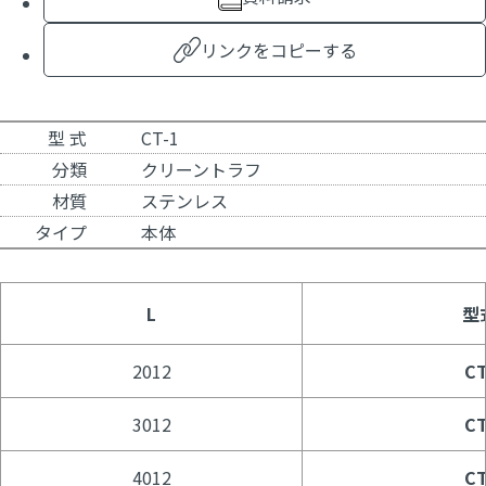
リンクをコピーする
型 式
CT-1
分類
クリーントラフ
材質
ステンレス
タイプ
本体
L
型
2012
CT
3012
CT
4012
CT