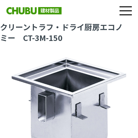
総合
CHU
製品情報
建材製品ニュース
施工事例
ウェブカタログ
クリーントラフ・ドライ厨房エコノ
ミー CT-3M-150