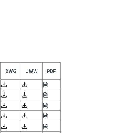
DWG
JWW
PDF