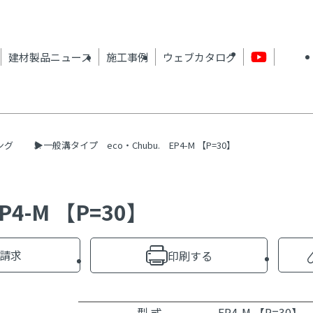
建材製品ニュース
施工事例
ウェブカタログ
ング
一般溝タイプ eco・Chubu. EP4-M 【P=30】
4-M 【P=30】
請求
印刷する
型 式
EP4-M 【P=30】