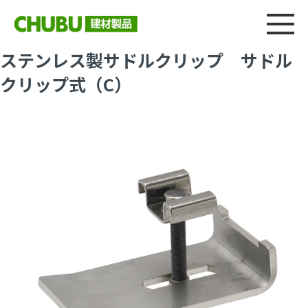
総合
CHU
製品情報
建材製品ニュース
施工事例
ウェブカタログ
ステンレス製サドルクリップ サドル
クリップ式（C）