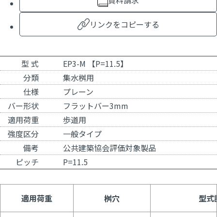
資料請求
リンクをコピーする
型 式
EP3-M 【P=11.5】
分類
集水桝用
仕様
プレーン
バー形状
フラットバー3mm
適用荷重
歩道用
強度区分
一般タイプ
備考
公共建築協会評価対象製品
ピッチ
P=11.5
適用荷重
桝穴
型式