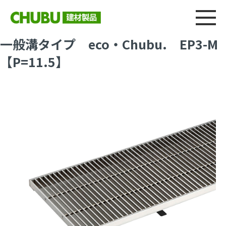
総合
CHU
製品情報
建材製品ニュース
施工事例
ウェブカタログ
一般溝タイプ eco・Chubu. EP3-M
【P=11.5】