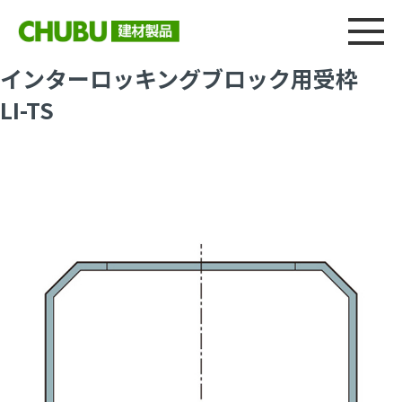
総合
CHU
製品情報
建材製品ニュース
施工事例
ウェブカタログ
インターロッキングブロック用受枠
LI-TS