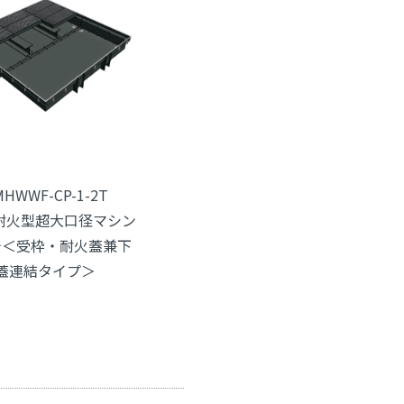
MHWWF-CP-1-2T
耐火型超大口径マシン
チ＜受枠・耐火蓋兼下
蓋連結タイプ＞