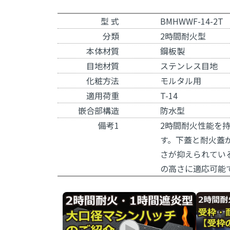
型 式
BMHWWF-14-2T
分類
2時間耐火型
本体材質
鋼板製
目地材質
ステンレス目地
化粧方法
モルタル用
適用荷重
T-14
嵌合部構造
防水型
備考1
2時間耐火性能を
す。下蓋と耐火蓋
さが抑えられてい
の高さに適応可能