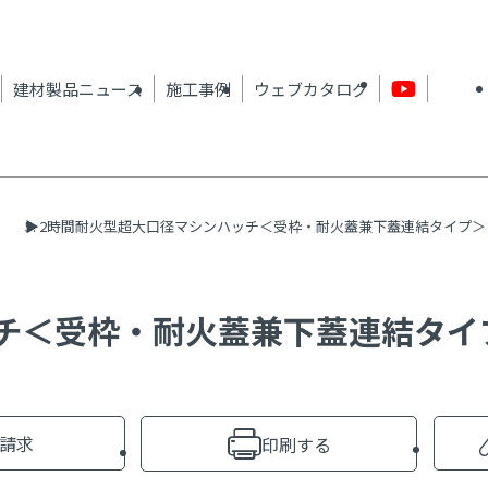
建材製品ニュース
施工事例
ウェブカタログ
2時間耐火型超大口径マシンハッチ＜受枠・耐火蓋兼下蓋連結タイプ＞ BM
ッチ＜受枠・耐火蓋兼下蓋連結タ
請求
印刷する