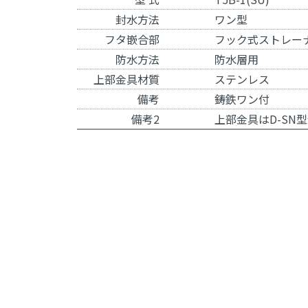
封水方法
ワン型
フタ嵌合部
フック式ストレー
防水方法
防水層用
上部金具材質
ステンレス
備考
鋳鉄ワン付
備考2
上部金具は
D-SN