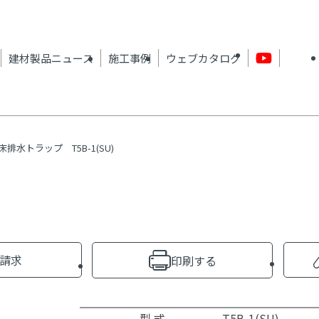
建材製品ニュース
施工事例
ウェブカタログ
床排水トラップ T5B-1(SU)
請求
印刷する
型 式
T5B-1(SU)