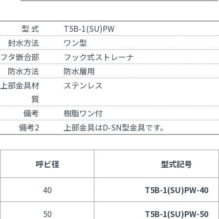
型 式
T5B-1(SU)PW
封水方法
ワン型
フタ嵌合部
フック式ストレーナ
防水方法
防水層用
上部金具材
ステンレス
質
備考
樹脂ワン付
備考2
上部金具は
D-SN型金具
です。
呼ビ径
型式記号
40
T5B-1(SU)PW-40
50
T5B-1(SU)PW-50