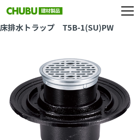
総合
CHU
製品情報
建材製品ニュース
施工事例
ウェブカタログ
床排水トラップ T5B-1(SU)PW