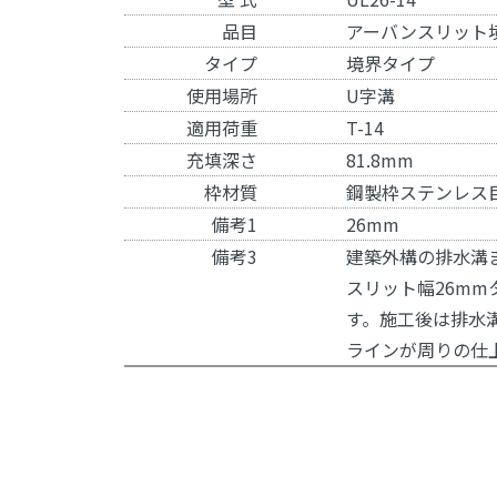
品目
アーバンスリット
タイプ
境界タイプ
使用場所
U字溝
適用荷重
T-14
充填深さ
81.8mm
枠材質
鋼製枠ステンレス
備考1
26mm
備考3
建築外構の排水溝
スリット幅26m
す。施工後は排水
ラインが周りの仕