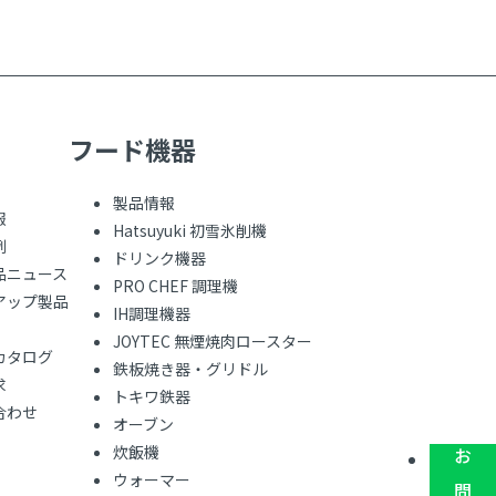
フード機器
製品情報
報
Hatsuyuki 初雪氷削機
例
ドリンク機器
品ニュース
PRO CHEF 調理機
アップ製品
IH調理機器
JOYTEC 無煙焼肉ロースター
カタログ
鉄板焼き器・グリドル
求
トキワ鉄器
合わせ
オーブン
炊飯機
ウォーマー