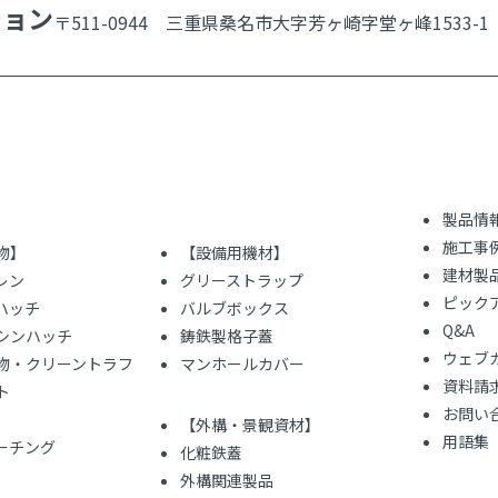
ション
〒511-0944 三重県桑名市大字芳ヶ崎字堂ヶ峰1533-1
製品情
施工事
物】
【設備用機材】
建材製
レン
グリーストラップ
ピック
ハッチ
バルブボックス
Q&A
シンハッチ
鋳鉄製格子蓋
ウェブ
物・クリーントラフ
マンホールカバー
資料請
ト
お問い
【外構・景観資材】
用語集
レーチング
化粧鉄蓋
外構関連製品