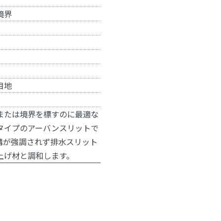
境界
目地
または境界を標すのに最適な
mタイプのアーバンスリットで
溝が強調されず排水スリット
上げ材と調和します。