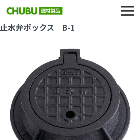
総合
CHU
製品情報
建材製品ニュース
施工事例
ウェブカタログ
止水弁ボックス B-1