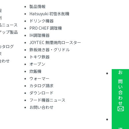
製品情報
報
Hatsuyuki 初雪氷削機
例
ドリンク機器
品ニュース
PRO CHEF 調理機
アップ製品
IH調理機器
JOYTEC 無煙焼肉ロースター
カタログ
鉄板焼き器・グリドル
求
トキワ鉄器
合わせ
オーブン
炊飯機
お問い合わせ
ウォーマー
カタログ請求
ダウンロード
フード機器ニュース
お問い合わせ