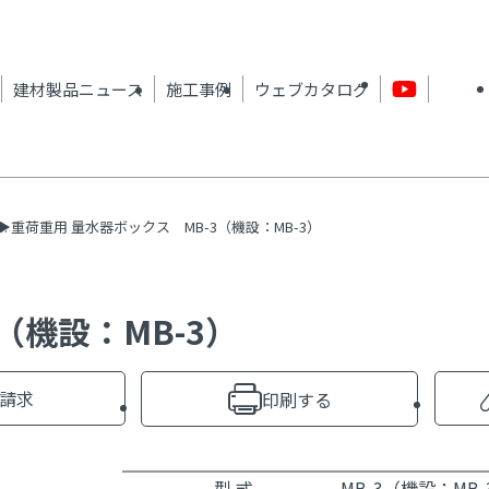
建材製品ニュース
施工事例
ウェブカタログ
重荷重用 量水器ボックス MB-3（機設：MB-3）
（機設：MB-3）
請求
印刷する
型 式
MB-3（機設：MB-