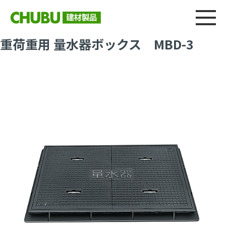
総合
CHU
製品情報
建材製品ニュース
施工事例
ウェブカタログ
重荷重用 量水器ボックス MBD-3