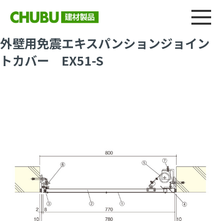
総合
CHU
製品情報
建材製品ニュース
施工事例
ウェブカタログ
外壁用免震エキスパンションジョイン
トカバー EX51-S