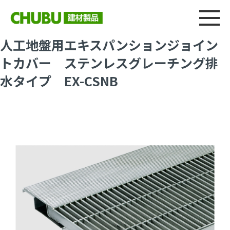
総合
CHU
製品情報
建材製品ニュース
施工事例
ウェブカタログ
人工地盤用エキスパンションジョイン
トカバー ステンレスグレーチング排
水タイプ EX-CSNB