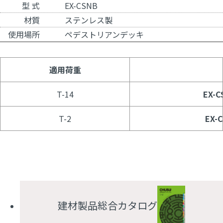
型 式
EX-CSNB
材質
ステンレス製
使用場所
ペデストリアンデッキ
適用荷重
T-14
EX-C
T-2
EX-C
建材製品総合カタログ