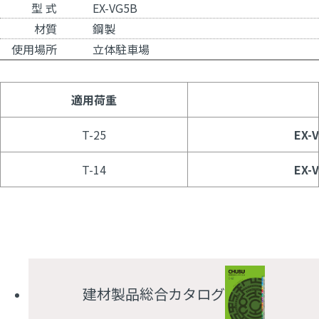
型 式
EX-VG5B
材質
鋼製
使用場所
立体駐車場
適用荷重
T-25
EX-V
T-14
EX-V
建材製品総合カタログ