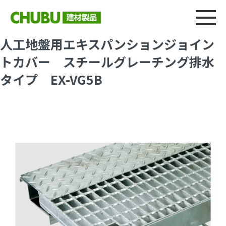
総合
CHU
製品情報
建材製品ニュース
施工事例
ウェブカタログ
人工地盤用エキスパンションジョイン
トカバー スチールグレーチング排水
タイプ EX-VG5B