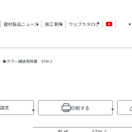
建材製品ニュース
施工事例
ウェブカタログ
カラー舗装用桝蓋 STM-2
請求
印刷する
型 式
STM-2