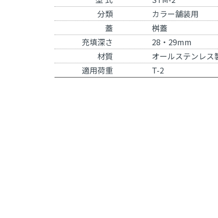
分類
カラー舗装用
蓋
桝蓋
充填深さ
28・29mm
材質
オールステンレス
適用荷重
T-2