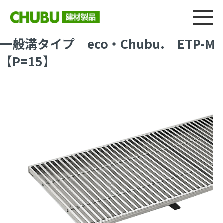
総合
CHU
製品情報
建材製品ニュース
施工事例
ウェブカタログ
一般溝タイプ eco・Chubu. ETP-M
【P=15】