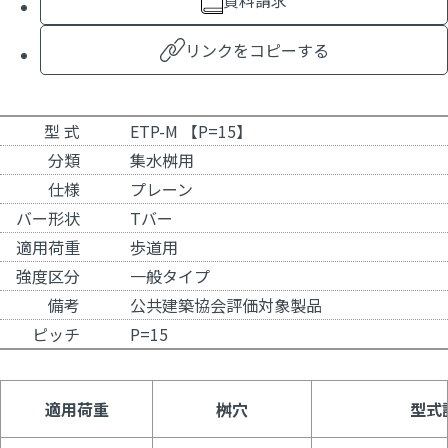
資料請求
リンクをコピーする
型 式
ETP-M 【P=15】
分類
集水桝用
仕様
プレーン
バー形状
Tバー
適用荷重
歩道用
強度区分
一般タイプ
備考
公共建築協会評価対象製品
ピッチ
P=15
適用荷重
桝穴
型式