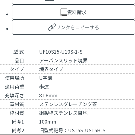
資料請求
リンクをコピーする
型 式
UF10S15-U10S-1-S
品目
アーバンスリット境界
タイプ
境界タイプ
使用場所
U字溝
適用荷重
歩道
充填深さ
81.8mm
蓋材質
ステンレスグレーチング蓋
枠材質
鋼製枠ステンレス目地
備考1
100mm
備考2
旧型式記号：US15S-US15H-S