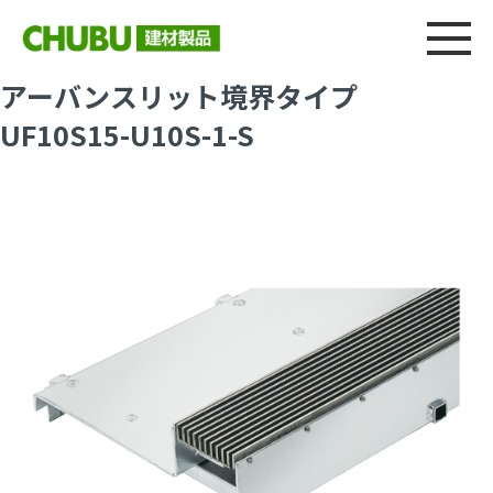
総合
CHU
製品情報
建材製品ニュース
施工事例
ウェブカタログ
アーバンスリット境界タイプ
UF10S15-U10S-1-S