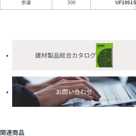
歩道
300
UF10S15
建材製品総合カタログ
お問い合わせ
関連商品