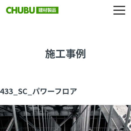
総合
CHU
製品情報
建材製品ニュース
施工事例
ウェブカタログ
施工事例
433_SC_パワーフロア