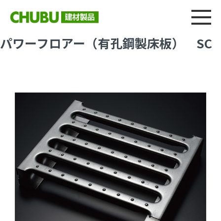
総合
CHU
製品情報
建材製品ニュース
施工事例
ウェブカタログ
パワーフロアー（有孔鋼製床板） SC